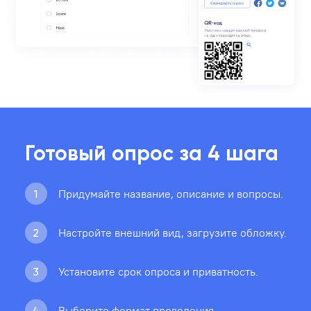
Готовый опрос за 4 шага
Придумайте название, описание и вопросы.
1
Настройте внешний вид, загрузите обложку.
2
Установите срок опроса и приватность.
3
Выберите формат проведения.
4